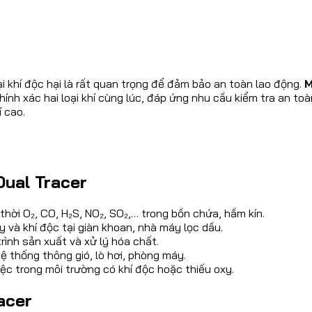
ại khí độc hại là rất quan trọng để đảm bảo an toàn lao động.
M
hính xác hai loại khí cùng lúc, đáp ứng nhu cầu kiểm tra an toà
í cao.
Dual Tracer
hời O₂, CO, H₂S, NO₂, SO₂,… trong bồn chứa, hầm kín.
 và khí độc tại giàn khoan, nhà máy lọc dầu.
rình sản xuất và xử lý hóa chất.
ệ thống thông gió, lò hơi, phòng máy.
c trong môi trường có khí độc hoặc thiếu oxy.
acer