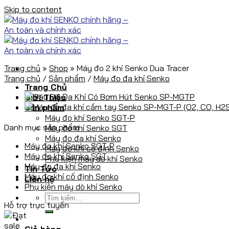
Skip to content
Trang chủ
»
Shop
»
Máy đo 2 khí Senko Dua Tracer
Trang chủ
/
Sản phẩm
/
Máy đo đa khí Senko
Trang Chủ
Giới Thiệu
Sản phẩm
Máy đo khí Senko SGT-P
Danh mục sản phẩm
Máy đo khí Senko SGT
Máy đo đa khí Senko
Máy đo khí Senko SGT-P
Máy đo khí cố định Senko
Máy đo khí Senko SGT
Phụ kiện máy dò khí Senko
Máy đo đa khí Senko
Tin Tức
Máy đo khí cố định Senko
Liên hệ
Phụ kiện máy dò khí Senko
Hỗ trợ trực tuyến