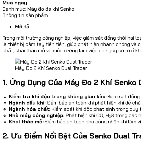
Mua ngay
Danh mục:
Máy đo đa khí Senko
Thông tin sản phẩm
Mô tả
Trong môi trường công nghiệp, việc giám sát đồng thời hai lo
là thiết bị cầm tay tiên tiến, giúp phát hiện nhanh chóng và c
chất, khai thác mỏ và môi trường làm việc có nguy cơ rò rỉ kh
Máy Đo 2 Khí Senko Dual Tracer
1. Ứng Dụng Của Máy Đo 2 Khí Senko 
🔹
Kiểm tra khí độc trong không gian kín:
Giám sát đồng t
🔹
Ngành dầu khí:
Đảm bảo an toàn khi phát hiện khí dễ cháy
🔹
Ngành hóa chất:
Kiểm soát khí độc phát sinh trong quy t
🔹
Nhà máy công nghiệp:
Phát hiện khí CO, H₂S trong các h
🔹
Khai thác mỏ:
Đảm bảo an toàn cho công nhân khi làm việ
2. Ưu Điểm Nổi Bật Của Senko Dual Tr