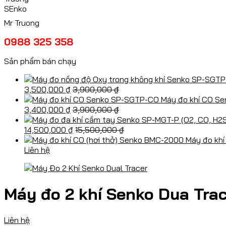
Mr Truong
0988 325 358
Sản phẩm bán chạy
3,500,000
₫
3,900,000
₫
Máy đo khí CO S
3,400,000
₫
3,900,000
₫
14,500,000
₫
15,500,000
₫
Máy đo khí
Liên hệ
Máy đo 2 khí Senko Dua Tra
Liên hệ