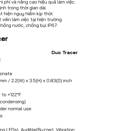
hi phí và nâng cao hiệu quả làm việc.
h trong thời gian dài.
 hiện nguy hiểm kịp thời.
viên làm việc tại hiện trường.
chống nước, chống bụi IP67.
cer
Duo Tracer
R
bonate
mm / 2.2(W) x 3.5(H) x 0.83(D) inch
 to +122°F
condensing)
nder normal use
ms
ng LEDs), Audible(Buzzer), Vibration