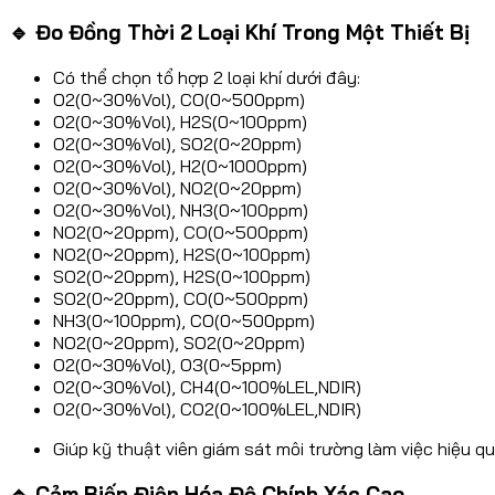
🔹 Đo Đồng Thời 2 Loại Khí Trong Một Thiết Bị
Có thể chọn tổ hợp 2 loại khí dưới đây:
O2(0~30%Vol), CO(0~500ppm)
O2(0~30%Vol), H2S(0~100ppm)
O2(0~30%Vol), SO2(0~20ppm)
O2(0~30%Vol), H2(0~1000ppm)
O2(0~30%Vol), NO2(0~20ppm)
O2(0~30%Vol), NH3(0~100ppm)
NO2(0~20ppm), CO(0~500ppm)
NO2(0~20ppm), H2S(0~100ppm)
SO2(0~20ppm), H2S(0~100ppm)
SO2(0~20ppm), CO(0~500ppm)
NH3(0~100ppm), CO(0~500ppm)
NO2(0~20ppm), SO2(0~20ppm)
O2(0~30%Vol), O3(0~5ppm)
O2(0~30%Vol), CH4(0~100%LEL,NDIR)
O2(0~30%Vol), CO2(0~100%LEL,NDIR)
Giúp kỹ thuật viên giám sát môi trường làm việc hiệu q
🔹 Cảm Biến Điện Hóa Độ Chính Xác Cao