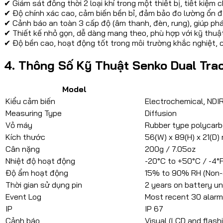
✔ Giám sát đồng thời 2 loại khí trong một thiết bị, tiết kiệm c
✔ Độ chính xác cao, cảm biến bền bỉ, đảm bảo đo lường ổn địn
✔ Cảnh báo an toàn 3 cấp độ (âm thanh, đèn, rung), giúp phát
✔ Thiết kế nhỏ gọn, dễ dàng mang theo, phù hợp với kỹ thuật 
✔ Độ bền cao, hoạt động tốt trong môi trường khắc nghiệt, 
4. Thông Số Kỹ Thuật Senko Dual Tra
Model
Kiểu cảm biến
Electrochemical, NDI
Measuring Type
Diffusion
Vỏ máy
Rubber type polycar
Kích thước
56(W) x 89(H) x 21(D) 
Cân nặng
200g / 7.05oz
Nhiệt độ hoạt động
-20°C to +50°C / -4°F
Độ ẩm hoạt động
15% to 90% RH (Non-
Thời gian sử dụng pin
2 years on battery u
Event Log
Most recent 30 alar
IP
IP 67
Cảnh báo
Visual (LCD and flashi