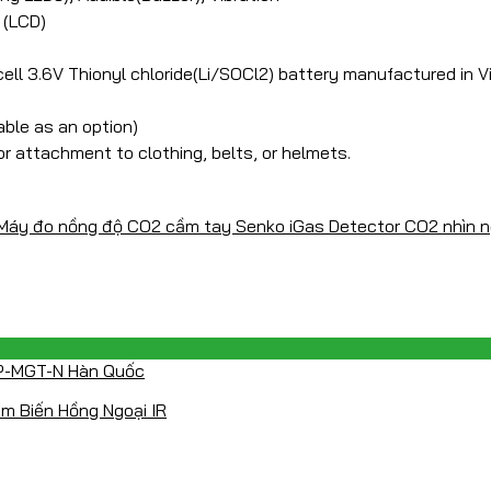
 (LCD)
ell 3.6V Thionyl chloride(Li/SOCl2) battery manufactured in Vi
able as an option)
or attachment to clothing, belts, or helmets.
m Biến Hồng Ngoại IR