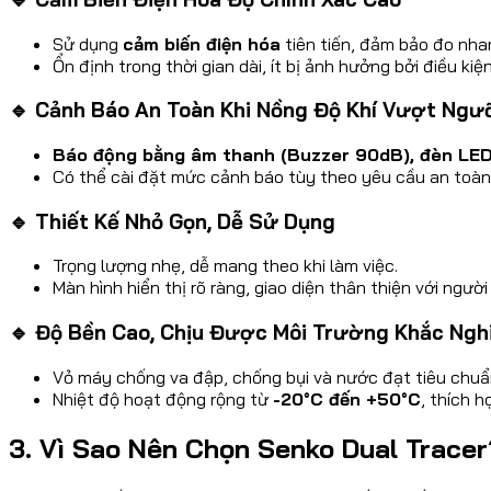
Sử dụng
cảm biến điện hóa
tiên tiến, đảm bảo đo nha
Ổn định trong thời gian dài, ít bị ảnh hưởng bởi điều kiệ
🔹 Cảnh Báo An Toàn Khi Nồng Độ Khí Vượt Ng
Báo động bằng âm thanh (Buzzer 90dB), đèn LED
Có thể cài đặt mức cảnh báo tùy theo yêu cầu an toàn
🔹 Thiết Kế Nhỏ Gọn, Dễ Sử Dụng
Trọng lượng nhẹ, dễ mang theo khi làm việc.
Màn hình hiển thị rõ ràng, giao diện thân thiện với người
🔹 Độ Bền Cao, Chịu Được Môi Trường Khắc Ngh
Vỏ máy chống va đập, chống bụi và nước đạt tiêu chu
Nhiệt độ hoạt động rộng từ
-20°C đến +50°C
, thích 
3. Vì Sao Nên Chọn Senko Dual Tracer