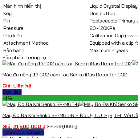
Màn hình hiển thị
Liquid Crystal Display
Key
One button
Pin
Replaceable Primary c
Pressure
80~120KPa
Phụ kiện
Calibration Cap (avail
Attachment Method
Equipped with a clip f
Bảo hành
Maximum 2 years
Sản phẩm tương tự
Máy đo nồng độ CO2 cầm tay Senko iGas Detector CO2
Liên hệ
Đọc tiếp
-4%
Máy Đo Đa Khí Senko SP-MGT-N – Đo O₂, CO, H₂S, LEL Với Cả
21,500,000
₫
22,500,000
₫
Thêm vào giỏ hàng