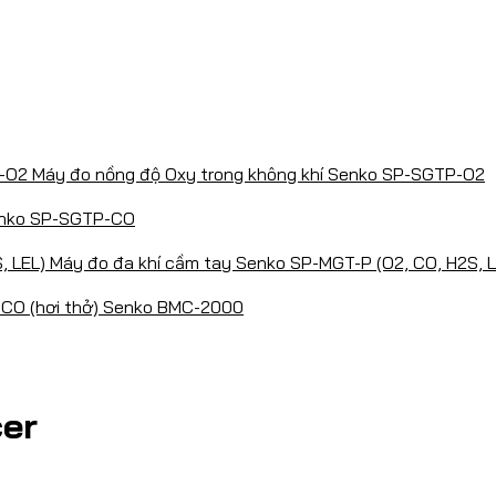
Máy đo nồng độ Oxy trong không khí Senko SP-SGTP-O2
enko SP-SGTP-CO
Máy đo đa khí cầm tay Senko SP-MGT-P (O2, CO, H2S, L
 CO (hơi thở) Senko BMC-2000
cer